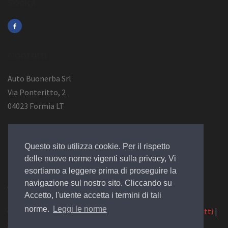
Social
Contatti
Auto Buonerba Srl
Via Ponteritto, 2
04023 Formia LT
Info Azienda
Questo sito utilizza cookie. Per il rispetto
P.Iva 01473730594
delle nuove norme vigenti sulla privacy, Vi
esortiamo a leggere prima di proseguire la
navigazione sul nostro sito. Cliccando su
© 2019 Design by
EGSoft
Accetto, l'utente accetta i termini di tali
norme.
Leggi le norme
Cookie
|
Privacy Law
|
Azienda
|
Servizi
|
Catalogo
|
Contatti
|
Siamo su Carpro.it