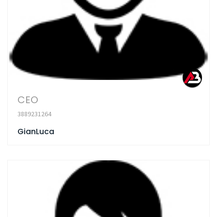
CEO
3889231264
GianLuca