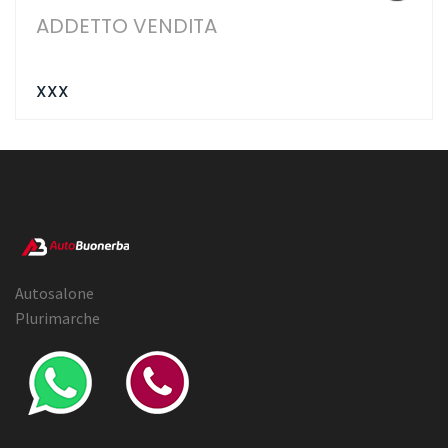
ADDETTO VENDITA
XXX
Autosalone
Plurimarche