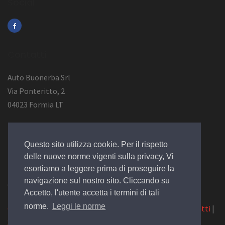
Social
Contatti
Auto Buonerba Srl
Via Ponteritto, 2
04023 Formia LT
Info Azienda
Questo sito utilizza cookie. Per il rispetto
P.Iva 01473730594
delle nuove norme vigenti sulla privacy, Vi
esortiamo a leggere prima di proseguire la
navigazione sul nostro sito. Cliccando su
© 2019 Design by
EGSoft
Accetto, l'utente accetta i termini di tali
norme.
Leggi le norme
Cookie
|
Privacy Law
|
Azienda
|
Servizi
|
Catalogo
|
Contatti
|
Siamo su Carpro.it