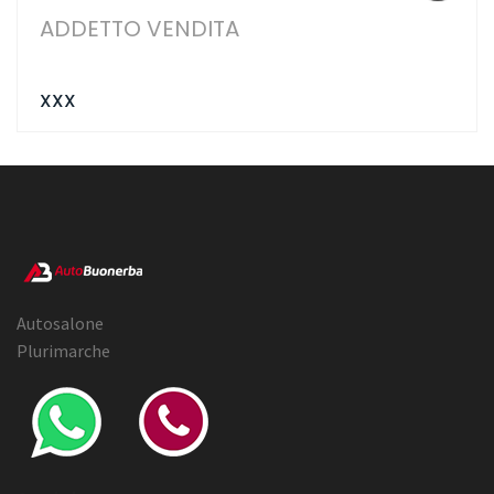
ADDETTO VENDITA
XXX
Autosalone
Plurimarche