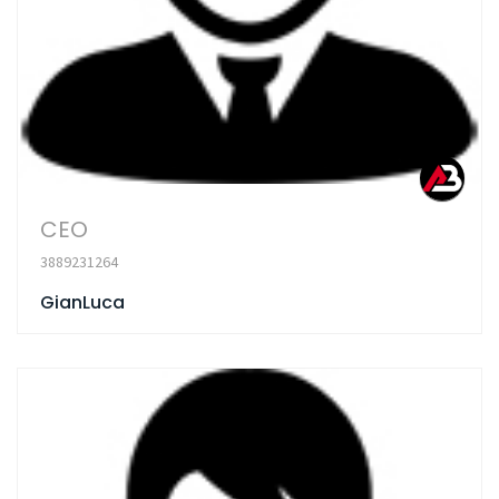
CEO
3889231264
GianLuca