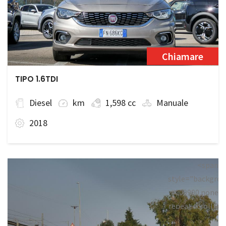
Chiamare
TIPO 1.6TDI
Diesel
km
1,598 cc
Manuale
2018
<span
style="backgrou
#009900 none
repeat scroll 0
0;">Disponibile