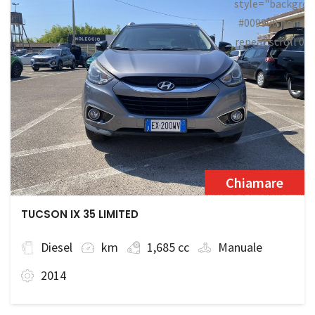
style="backgrou
#009900 none
repeat scroll 0
0;">Disponibile
Chiamare
TUCSON IX 35 LIMITED
Diesel
km
1,685 cc
Manuale
2014