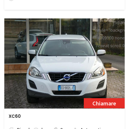
<span
style="backgrou
#009900 none
repeat scroll 0
0;">Disponibile
Chiamare
XC60