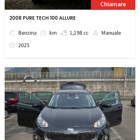
Chiamare
2008 PURE TECH 100 ALLURE
Benzina
km
1,198 cc
Manuale
2025
<span
style="backgrou
#009900 none
repeat scroll 0
0;">Disponibile