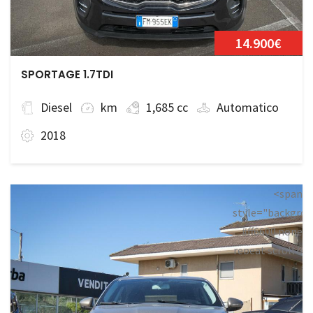
14.900€
SPORTAGE 1.7TDI
Diesel
km
1,685 cc
Automatico
2018
<span
style="backgrou
#ff6600 none
repeat scroll 0
0;">Prenotata<