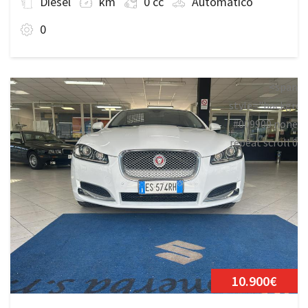
Diesel
km
0 cc
Automatico
0
<span
style="backgrou
#009900 none
repeat scroll 0
0;">Disponibile
10.900€