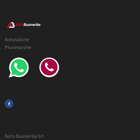
Autosalone
Plurimarche
Social
Contatti
Auto Buonerba Srl