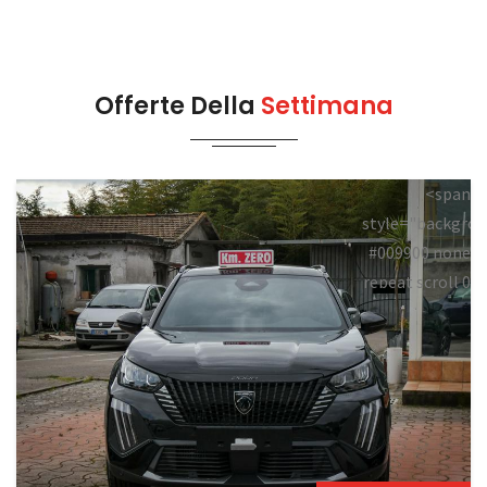
Offerte Della
Settimana
<span
style="backgrou
#009900 none
repeat scroll 0
0;">Disponibile