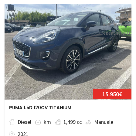
<span
style="backgrou
#009900 none
repeat scroll 0
0;">Disponibile
15.950€
PUMA 1.5D 120CV TITANIUM
Diesel
km
1,499 cc
Manuale
2021