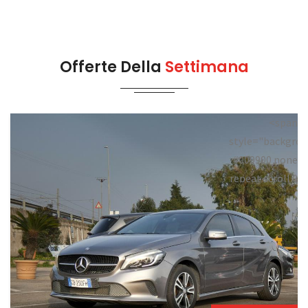
Offerte Della
Settimana
<span
style="backgrou
#009900 none
repeat scroll 0
0;">Disponibile