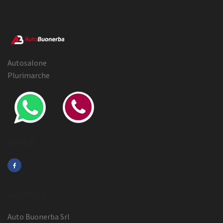
Autosalone
Plurimarche
Social
Contatti
Auto Buonerba Srl