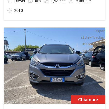
Diesel
km
1,980 cc
Manuale
2010
<span
style="backgrou
#009900 none
repeat scroll 0
0;">Disponibile
Chiamare