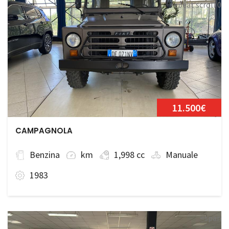
repeat scroll 0
0;">Disponibile
11.500€
CAMPAGNOLA
Benzina
km
1,998 cc
Manuale
1983
<span