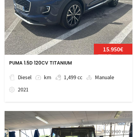
15.950€
PUMA 1.5D 120CV TITANIUM
Diesel
km
1,499 cc
Manuale
2021
<span
style="backgrou
#009900 none