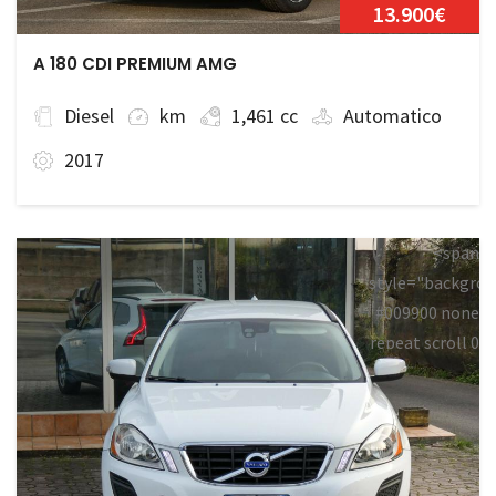
13.900€
A 180 CDI PREMIUM AMG
Diesel
km
1,461 cc
Automatico
2017
<span
style="backgrou
#009900 none
repeat scroll 0
0;">Disponibile