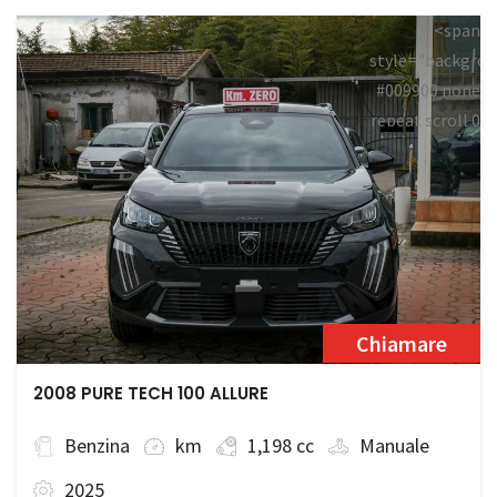
<span
style="backgrou
#009900 none
repeat scroll 0
0;">Disponibile
Chiamare
2008 PURE TECH 100 ALLURE
Benzina
km
1,198 cc
Manuale
2025