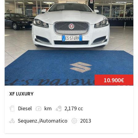
style="backgrou
#009900 none
repeat scroll 0
0;">Disponibile
10.900€
XF LUXURY
Diesel
km
2,179 cc
Sequenz./Automatico
2013