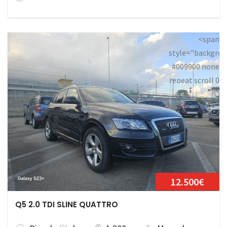
<span
style="backgrou
#009900 none
repeat scroll 0
0;">Disponibile
12.500€
Q5 2.0 TDI SLINE QUATTRO