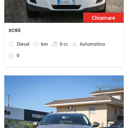
Chiamare
XC60
Diesel
km
0 cc
Automatico
0
<span
style="backgrou
#ff6600 none
repeat scroll 0
0;">Prenotata<