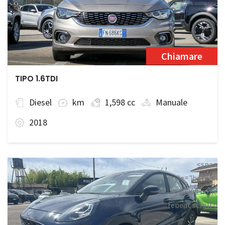
Chiamare
TIPO 1.6TDI
Diesel
km
1,598 cc
Manuale
2018
<span
style="backgrou
#009900 none
repeat scroll 0
0;">Disponibile