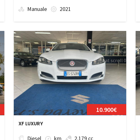
Manuale
2021
an
<span
ground:
style="background:
ne
#009900 none
l 0
repeat scroll 0
bile</span>
0;">Disponibile</sp
10.900€
XF LUXURY
Diesel
km
2,179 cc