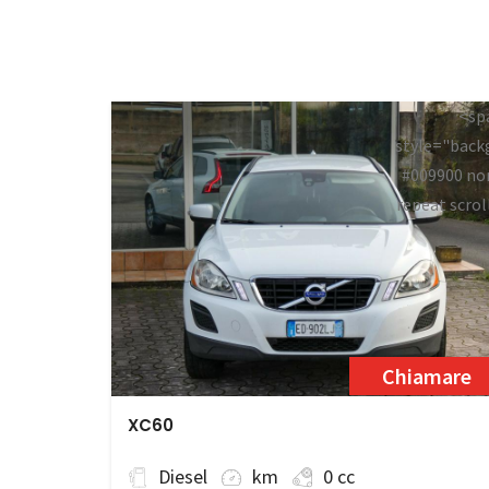
<sp
style="back
#009900 no
repeat scrol
0;">Disponi
Chiamare
XC60
Diesel
km
0 cc