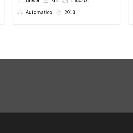
Diesel
km
1,685 cc
Automatico
2018