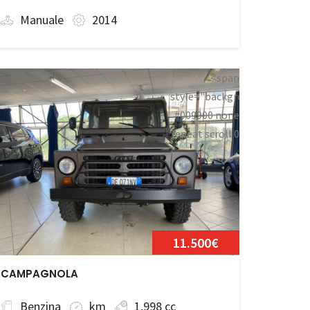
Manuale
2014
<span
style="background:
#009900 none
repeat scroll 0
an>
0;">Disponibile</span>
11.500€
CAMPAGNOLA
Benzina
km
1,998 cc