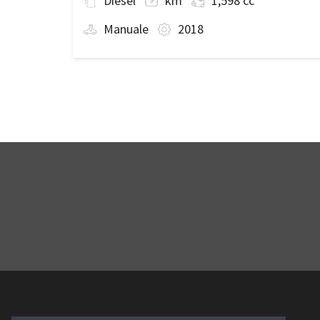
Diesel
km
1,598 cc
Manuale
2018