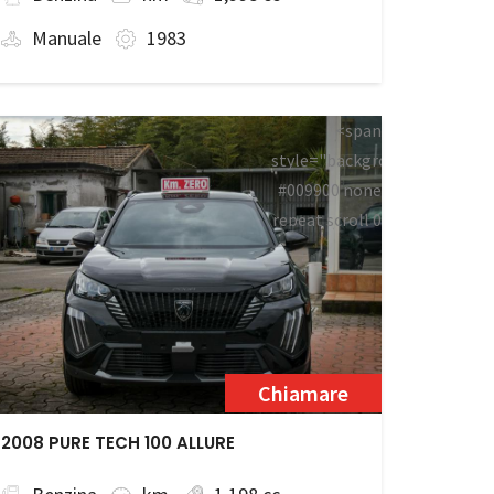
Manuale
1983
<span
style="background:
#009900 none
repeat scroll 0
an>
0;">Disponibile</span>
Chiamare
2008 PURE TECH 100 ALLURE