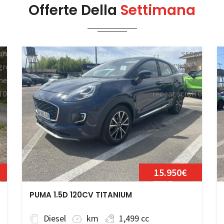
Offerte Della
Settimana
an
<span
ground:
style="background:
ne
#009900 none
l 0
repeat scroll 0
bile</span>
0;">Disponibile</sp
15.950€
PUMA 1.5D 120CV TITANIUM
Diesel
km
1,499 cc