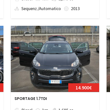
Sequenz./Automatico
2013
an
<span
ground:
style="background:
ne
#009900 none
l 0
repeat scroll 0
ata</span>
0;">Disponibile</sp
14.900€
SPORTAGE 1.7TDI