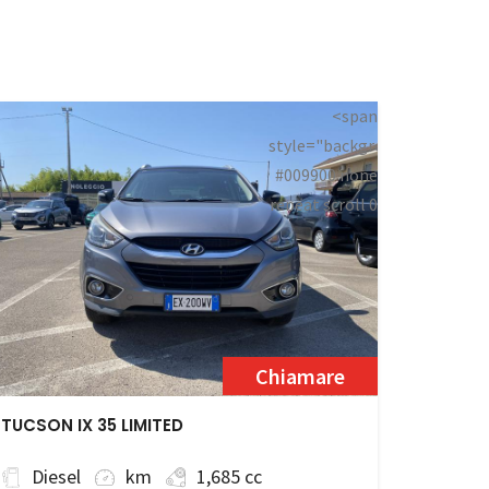
<span
style="background:
#009900 none
repeat scroll 0
an>
0;">Disponibile</span>
Chiamare
TUCSON IX 35 LIMITED
Diesel
km
1,685 cc