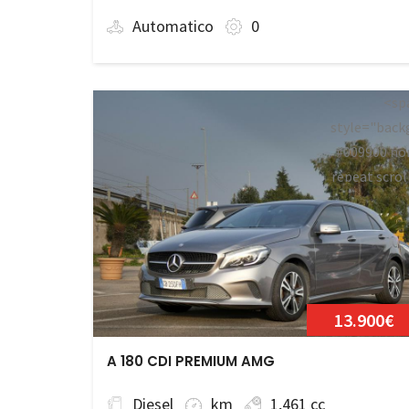
Automatico
0
<sp
style="back
#009900 no
repeat scrol
0;">Disponi
13.900€
A 180 CDI PREMIUM AMG
Diesel
km
1,461 cc