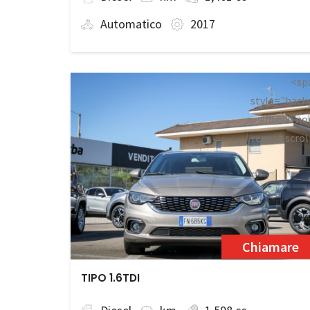
Automatico
2017
<sp
style="back
#ff6600 no
repeat scrol
0;">Prenot
Chiamare
TIPO 1.6TDI