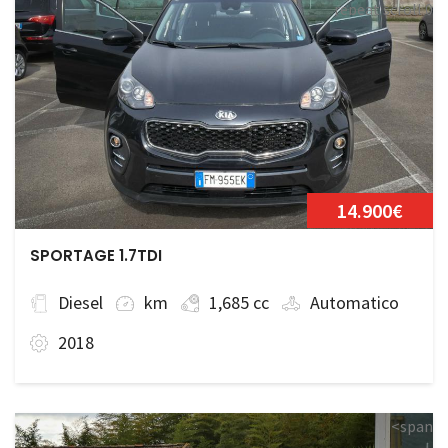
repeat scroll 0
0;">Disponibile
14.900€
SPORTAGE 1.7TDI
Diesel
km
1,685 cc
Automatico
2018
<span