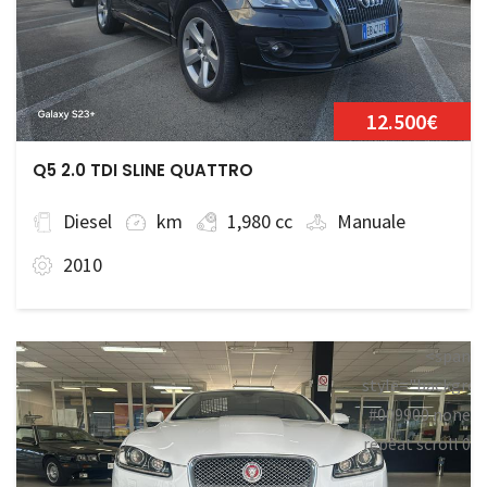
12.500€
Q5 2.0 TDI SLINE QUATTRO
Diesel
km
1,980 cc
Manuale
2010
<span
style="backgrou
#009900 none
repeat scroll 0
0;">Disponibile