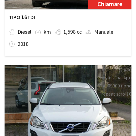
Chiamare
TIPO 1.6TDI
Diesel
km
1,598 cc
Manuale
2018
<span
style="backgrou
#009900 none
repeat scroll 0
0;">Disponibile