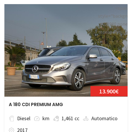
<span
style="backgrou
#009900 none
repeat scroll 0
0;">Disponibile
13.900€
A 180 CDI PREMIUM AMG
Diesel
km
1,461 cc
Automatico
2017