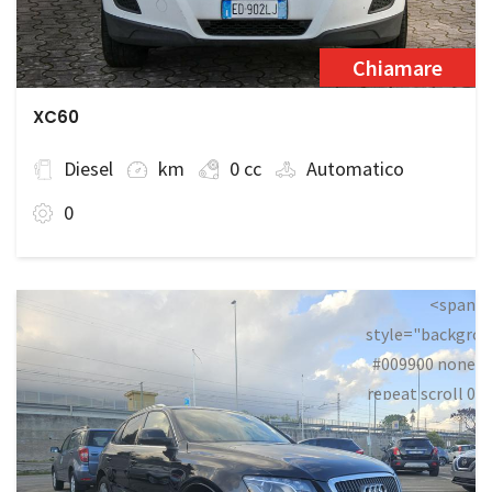
Chiamare
XC60
Diesel
km
0 cc
Automatico
0
<span
style="backgrou
#009900 none
repeat scroll 0
0;">Disponibile