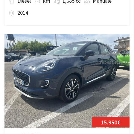
Diesel
km
1,685 cc
Manuale
2014
<span
style="backgrou
#009900 none
repeat scroll 0
0;">Disponibile
15.950€