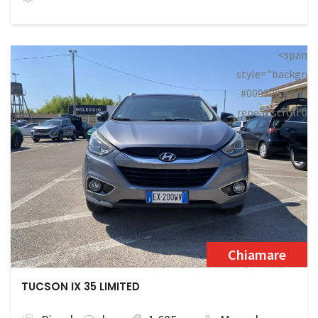
<span
style="backgrou
#009900 none
repeat scroll 0
0;">Disponibile
Chiamare
TUCSON IX 35 LIMITED