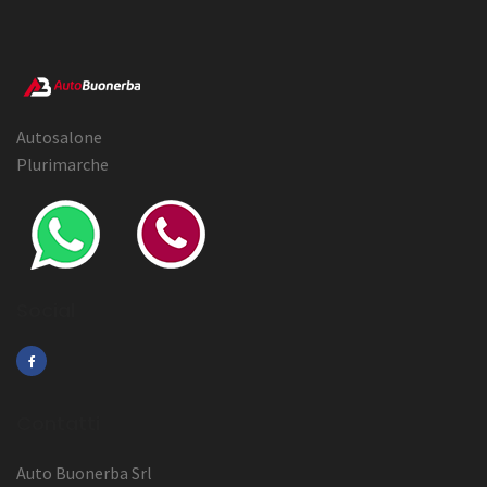
Autosalone
Plurimarche
Social
Contatti
Auto Buonerba Srl