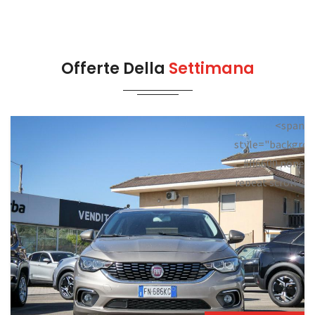
Offerte Della
Settimana
<span
style="backgrou
#ff6600 none
repeat scroll 0
0;">Prenotata<