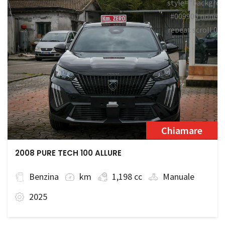
style="backgrou
#009900 none
repeat scroll 0
0;">Disponibile
Chiamare
2008 PURE TECH 100 ALLURE
Benzina
km
1,198 cc
Manuale
2025