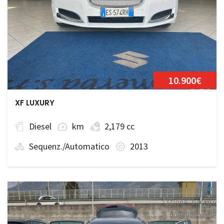
10.900€
XF LUXURY
Diesel
km
2,179 cc
Sequenz./Automatico
2013
<span
style="backgrou
#009900 none