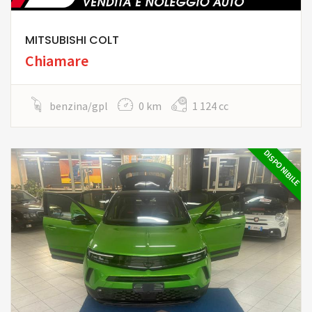
MITSUBISHI COLT
Chiamare
benzina/gpl
0 km
1 124 cc
DISPONIBILE