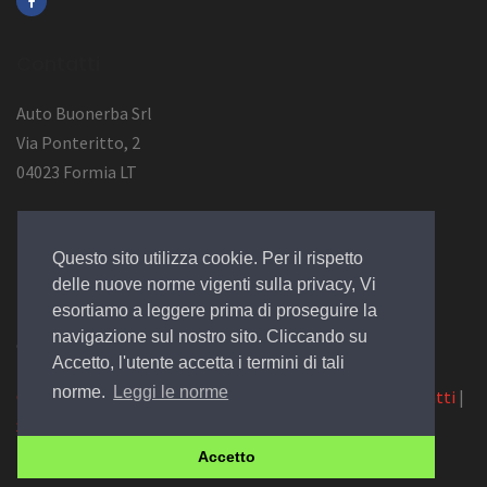
Contatti
Auto Buonerba Srl
Via Ponteritto, 2
04023 Formia LT
Info Azienda
Questo sito utilizza cookie. Per il rispetto
P.Iva 01473730594
delle nuove norme vigenti sulla privacy, Vi
esortiamo a leggere prima di proseguire la
navigazione sul nostro sito. Cliccando su
© 2019 Design by
EGSoft
Accetto, l'utente accetta i termini di tali
norme.
Leggi le norme
Cookie
|
Privacy Law
|
Azienda
|
Servizi
|
Catalogo
|
Contatti
|
Siamo su Carpro.it
Accetto