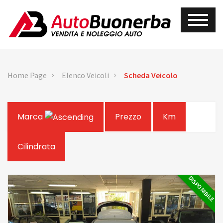
Home Page
Elenco Veicoli
Scheda Veicolo
Marca
Prezzo
Km
Cilindrata
DISPONIBILE