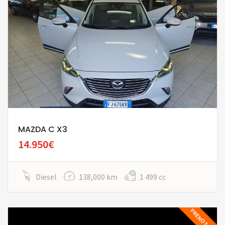
MAZDA C X3
14.950€
Diesel
138,000 km
1 499 cc
PRENOTATA