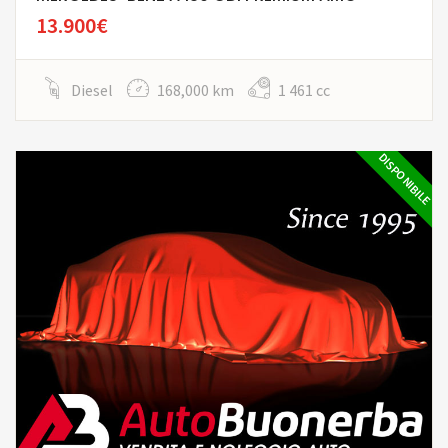
13.900€
Diesel
168,000 km
1 461 cc
DISPONIBILE