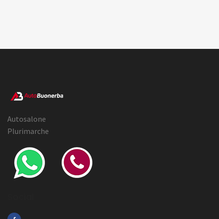
Autosalone
Plurimarche
Social