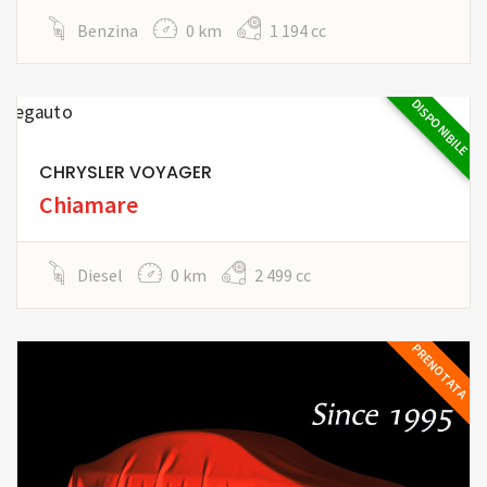
Benzina
0 km
1 194 cc
DISPONIBILE
CHRYSLER VOYAGER
Chiamare
Diesel
0 km
2 499 cc
PRENOTATA