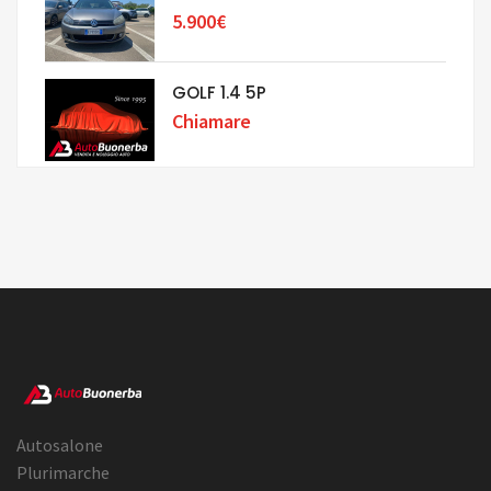
5.900€
GOLF 1.4 5P
Chiamare
Autosalone
Plurimarche