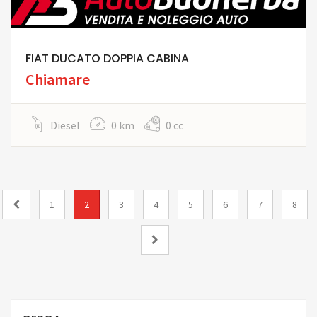
FIAT DUCATO DOPPIA CABINA
Chiamare
Diesel
0 km
0 cc
1
2
3
4
5
6
7
8