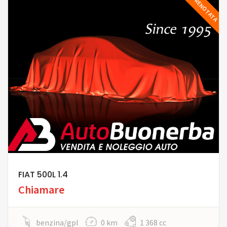
PRENOTATA
FIAT 500L 1.4
Chiamare
benzina/gpl
0 km
1 368 cc