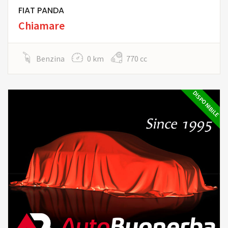
FIAT PANDA
Chiamare
Benzina
0 km
770 cc
DISPONIBILE