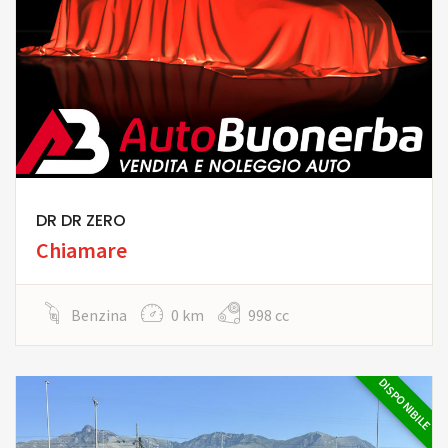
DR DR ZERO
Chiamare
Benzina
0 km
998 cc
DISPONIBILE