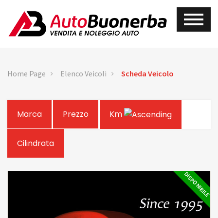
Home Page
Elenco Veicoli
Scheda Veicolo
Marca
Prezzo
Km
Cilindrata
DISPONIBILE