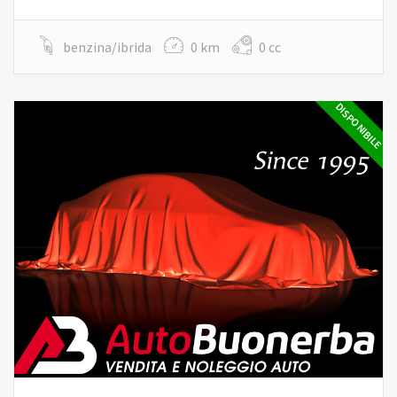
benzina/ibrida
0 km
0 cc
DISPONIBILE