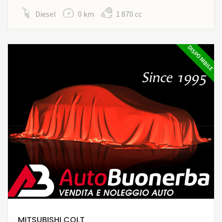
Diesel
0 km
1 870 cc
DISPONIBILE
MITSUBISHI COLT