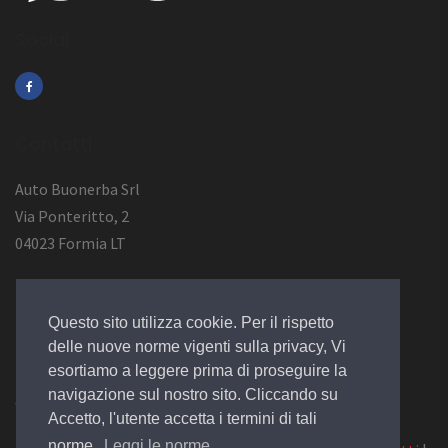
Social
Contatti
Auto Buonerba Srl
Via Ponteritto, 2
04023 Formia LT
Info Azienda
Questo sito utilizza cookie. Per il rispetto
P.Iva 01473730594
delle nuove norme vigenti sulla privacy, Vi
esortiamo a leggere prima di proseguire la
navigazione sul nostro sito. Cliccando su
© 2019 Design by
EGSoft
Accetto, l'utente accetta i termini di tali
norme.
Leggi le norme