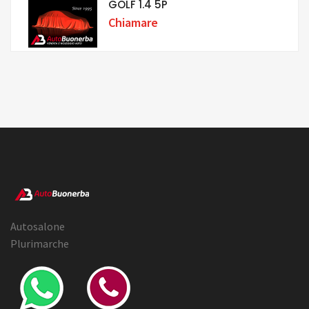
GOLF 1.4 5P
Chiamare
Autosalone
Plurimarche