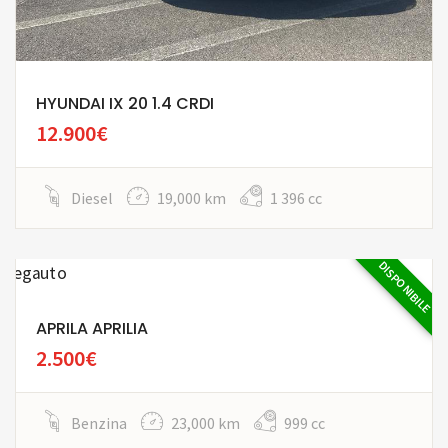
HYUNDAI IX 20 1.4 CRDI
12.900€
Diesel
19,000 km
1 396 cc
DISPONIBILE
APRILA APRILIA
2.500€
Benzina
23,000 km
999 cc