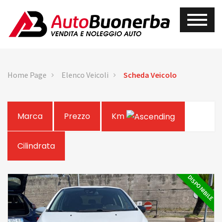
Home Page
Elenco Veicoli
Scheda Veicolo
Marca
Prezzo
Km
Cilindrata
DISPONIBILE