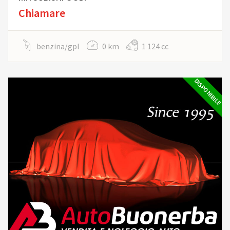
Chiamare
benzina/gpl
0 km
1 124 cc
DISPONIBILE