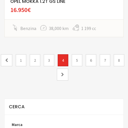
OPEL MOKKA 1.2T GS LINE
16.950€
Benzina
38,000 km
1 199 cc
1
2
3
4
5
6
7
8
CERCA
Marca