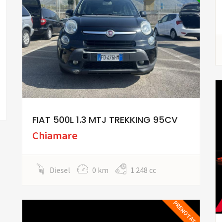
FIAT 500L 1.3 MTJ TREKKING 95CV
Chiamare
Diesel
0 km
1 248 cc
PRENOTATA