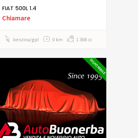
FIAT 500L 1.4
Chiamare
benzina/gpl
0 km
1 368 cc
DISPONIBILE