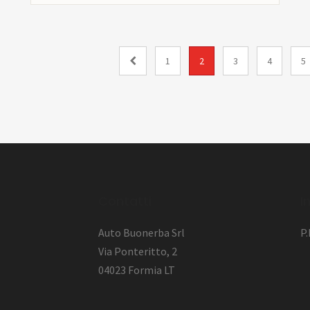
1
2
3
4
5
l
Contatti
I
Auto Buonerba Srl
P
Via Ponteritto, 2
04023 Formia LT