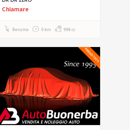
Chiamare
Benzina
0 km
998 cc
PRENOTATA