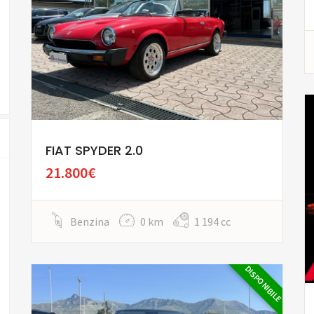
FIAT SPYDER 2.0
21.800€
Benzina
0 km
1 194 cc
DISPONIBILE