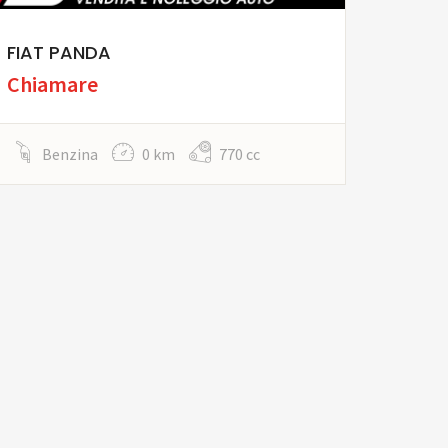
FIAT PANDA
Chiamare
Benzina
0 km
770 cc