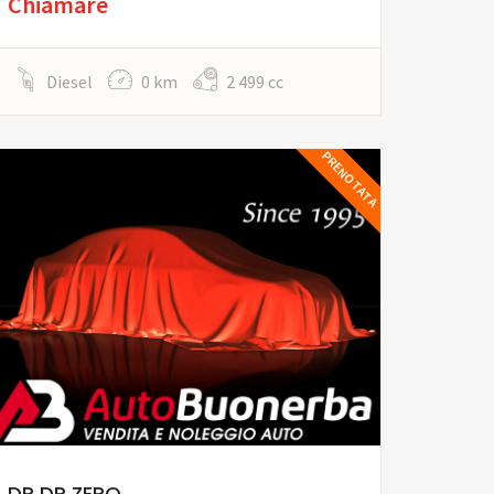
Chiamare
Diesel
0 km
2 499 cc
PRENOTATA
DR DR ZERO