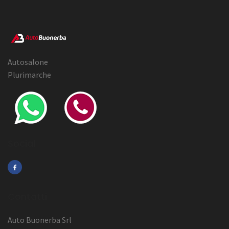
Autosalone
Plurimarche
Social
Contatti
Auto Buonerba Srl