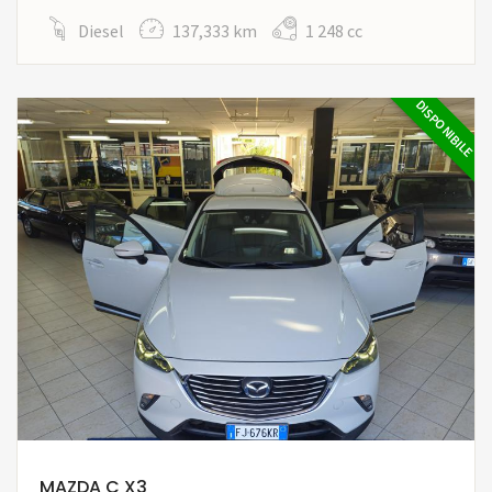
Diesel
137,333 km
1 248 cc
DISPONIBILE
MAZDA C X3