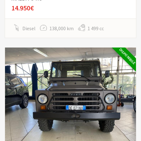
14.950€
Diesel
138,000 km
1 499 cc
DISPONIBILE