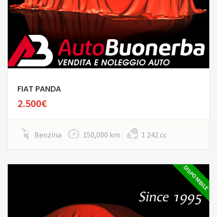
FIAT PANDA
2.500€
Benzina
150,000 km
1 242 cc
DISPONIBILE