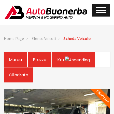
Home Page
Elenco Veicoli
Scheda Veicolo
Marca
Prezzo
Km
Cilindrata
PRENOTATA