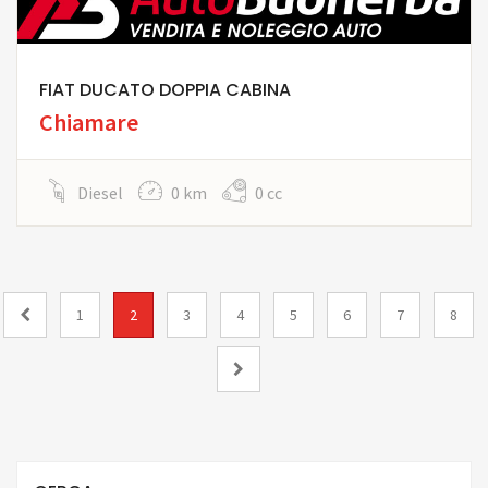
FIAT DUCATO DOPPIA CABINA
Chiamare
Diesel
0 km
0 cc
1
2
3
4
5
6
7
8