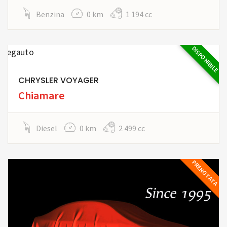
Benzina
0 km
1 194 cc
DISPONIBILE
CHRYSLER VOYAGER
Chiamare
Diesel
0 km
2 499 cc
PRENOTATA