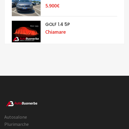
5.900€
GOLF 1.4 5P
Chiamare
Autosalone
Plurimarche