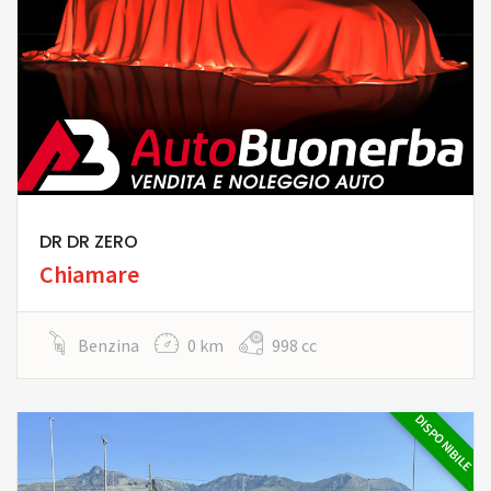
DR DR ZERO
Chiamare
Benzina
0 km
998 cc
DISPONIBILE