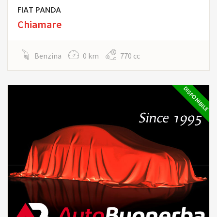
FIAT PANDA
Chiamare
Benzina
0 km
770 cc
DISPONIBILE