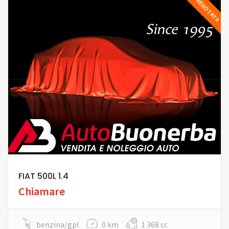
PRENOTATA
FIAT 500L 1.4
Chiamare
benzina/gpl
0 km
1 368 cc