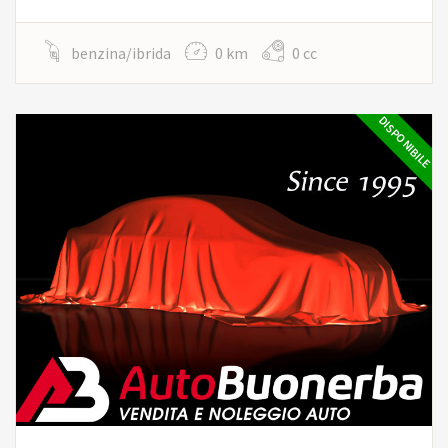
benzina/ibrida
0 km
0 cc
DISPONIBILE