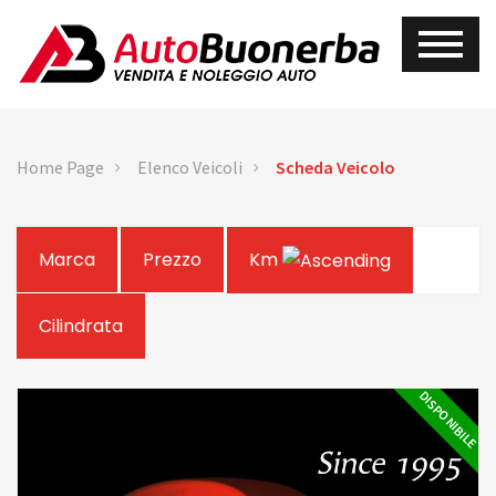
Home Page
Elenco Veicoli
Scheda Veicolo
Marca
Prezzo
Km
Cilindrata
DISPONIBILE