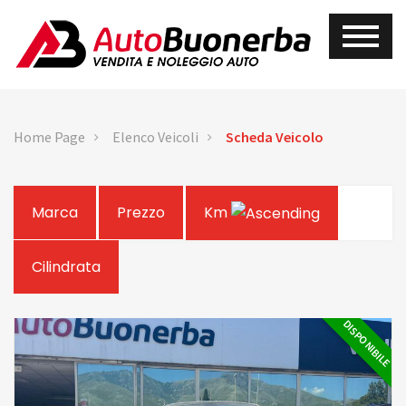
Home Page
Elenco Veicoli
Scheda Veicolo
Marca
Prezzo
Km
Cilindrata
DISPONIBILE