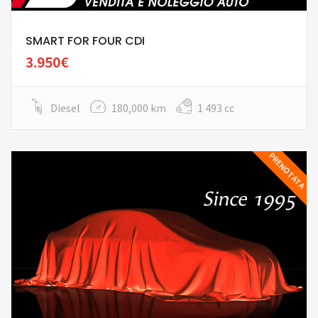
SMART FOR FOUR CDI
3.950€
Diesel
180,000 km
1 493 cc
PRENOTATA