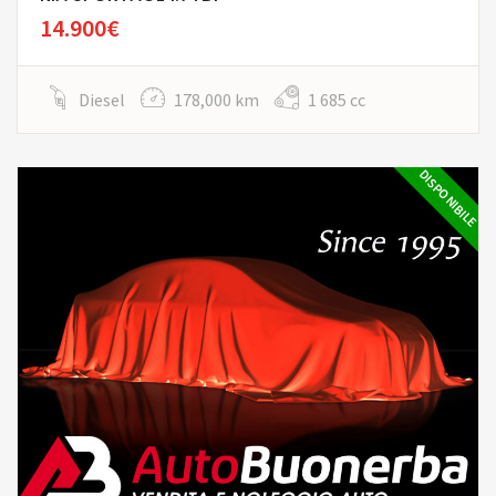
14.900€
Diesel
178,000 km
1 685 cc
DISPONIBILE