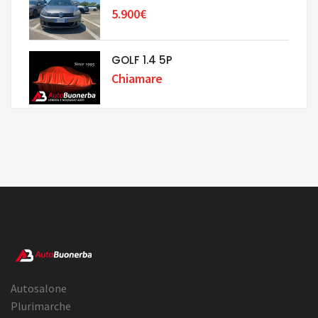
5.900€
GOLF 1.4 5P
Chiamare
Autosalone
Plurimarche