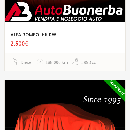
ALFA ROMEO 159 SW
2.500€
Diesel
188,000 km
1 998 cc
DISPONIBILE