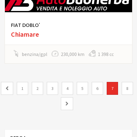
FIAT DOBLO'
Chiamare
benzina/gpl
230,000 km
1 398 cc
1
2
3
4
5
6
7
8