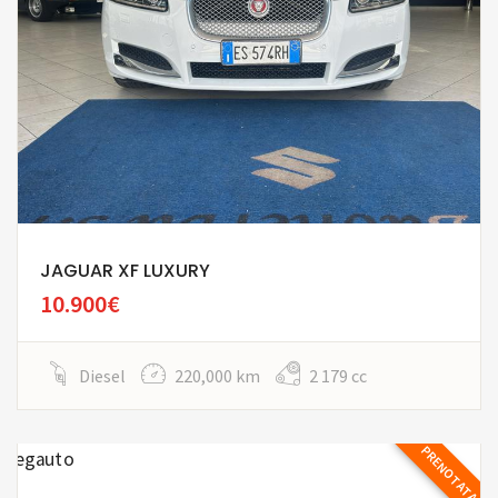
JAGUAR XF LUXURY
10.900€
Diesel
220,000 km
2 179 cc
PRENOTATA