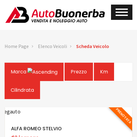
Home Page
Elenco Veicoli
Scheda Veicolo
Marca
Prezzo
Km
Cilindrata
PRENOTATA
ALFA ROMEO STELVIO