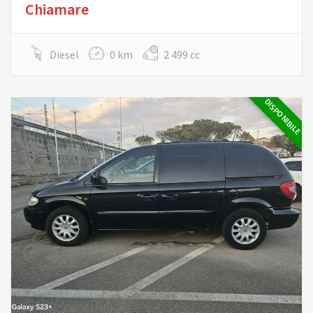
Chiamare
Diesel
0 km
2 499 cc
DISPONIBILE