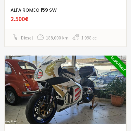
ALFA ROMEO 159 SW
2.500€
Diesel
188,000 km
1 998 cc
DISPONIBILE