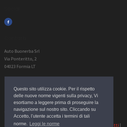
Social
Contatti
Auto Buonerba Srl
Via Ponteritto, 2
04023 Formia LT
Info Azienda
Questo sito utilizza cookie. Per il rispetto
P.Iva 01473730594
delle nuove norme vigenti sulla privacy, Vi
esortiamo a leggere prima di proseguire la
navigazione sul nostro sito. Cliccando su
© 2019 Design by
EGSoft
Accetto, l'utente accetta i termini di tali
norme.
Leggi le norme
Cookie
|
Privacy Law
|
Azienda
|
Servizi
|
Catalogo
|
Contatti
|