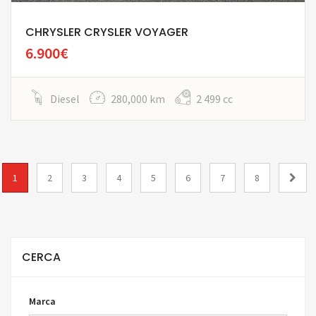
CHRYSLER CRYSLER VOYAGER
6.900€
Diesel
280,000 km
2 499 cc
1
2
3
4
5
6
7
8
CERCA
Marca