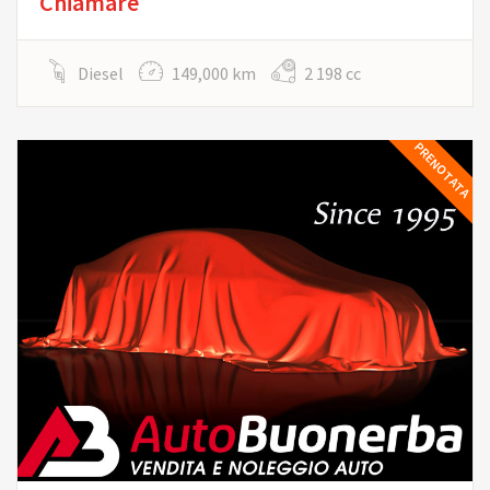
Chiamare
Diesel
149,000 km
2 198 cc
PRENOTATA