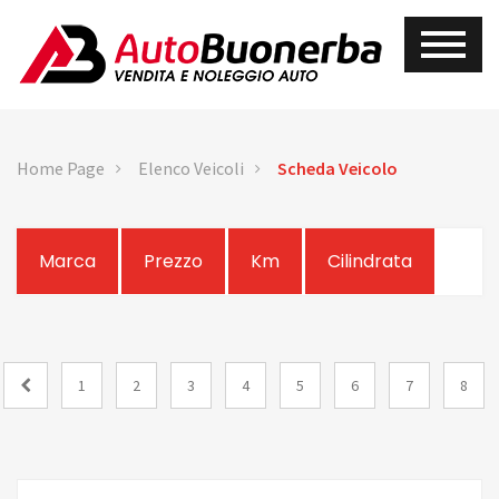
Home Page
Elenco Veicoli
Scheda Veicolo
Marca
Prezzo
Km
Cilindrata
1
2
3
4
5
6
7
8