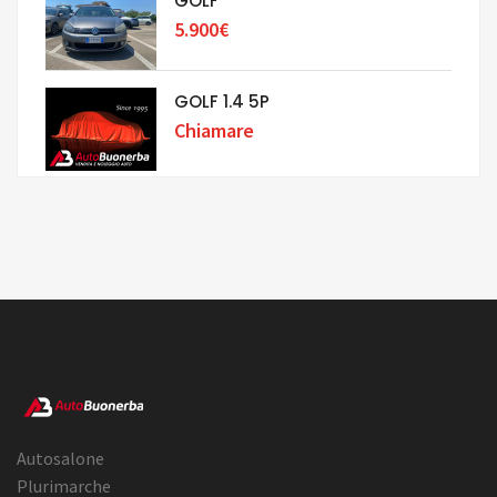
GOLF
5.900€
GOLF 1.4 5P
Chiamare
Autosalone
Plurimarche