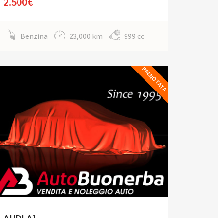
2.500€
Benzina
23,000 km
999 cc
PRENOTATA
AUDI A1