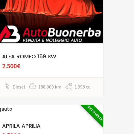
ALFA ROMEO 159 SW
2.500€
Diesel
188,000 km
1 998 cc
DISPONIBILE
APRILA APRILIA