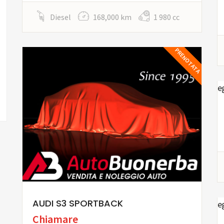
Diesel
168,000 km
1 980 cc
PRENOTATA
AUDI S3 SPORTBACK
Chiamare