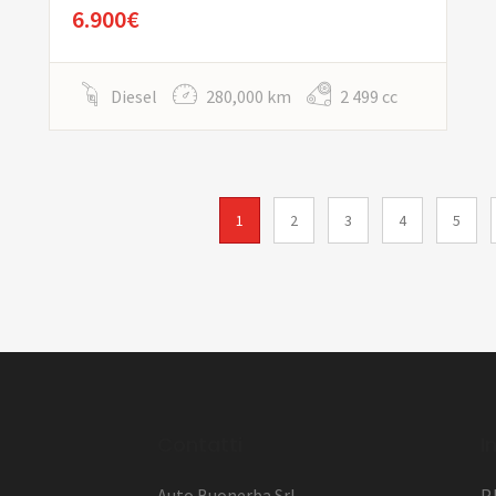
6.900€
Diesel
280,000 km
2 499 cc
1
2
3
4
5
l
Contatti
I
Auto Buonerba Srl
P