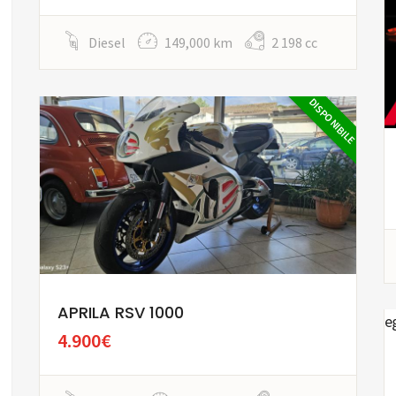
Diesel
149,000 km
2 198 cc
DISPONIBILE
APRILA RSV 1000
4.900€