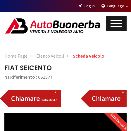
Log In
Language
Home Page
Elenco Veicoli
Scheda Veicolo
FIAT SEICENTO
Ns Riferimento : 0S1577
Chiamare
Chiamare
RATA MESE*
SELEZIONATA