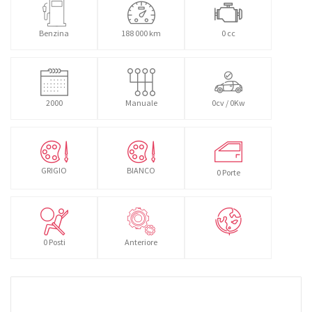
Benzina
188 000 km
0 cc
2000
Manuale
0cv / 0Kw
GRIGIO
BIANCO
0 Porte
0 Posti
Anteriore