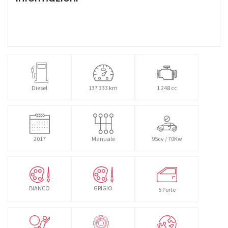
Diesel
137 333 km
1 248 cc
2017
Manuale
95cv / 70Kw
BIANCO
GRIGIO
5 Porte