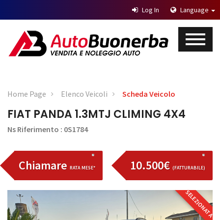
Log In
Language
Home Page
Elenco Veicoli
Scheda Veicolo
FIAT PANDA 1.3MTJ CLIMING 4X4
Ns Riferimento : 0S1784
Chiamare
10.500€
RATA MESE*
(FATTURABILE)
SELEZIONATA