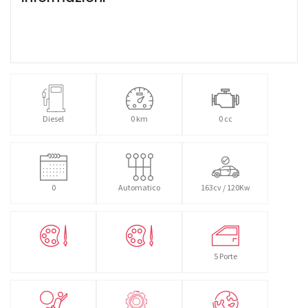
Diesel
0 km
0 cc
0
Automatico
163cv / 120Kw
5 Porte