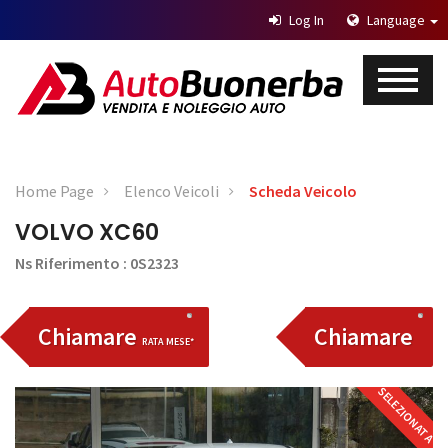
Log In
Language
Home Page
Elenco Veicoli
Scheda Veicolo
VOLVO XC60
Ns Riferimento : 0S2323
Chiamare
Chiamare
RATA MESE*
SELEZIONATA