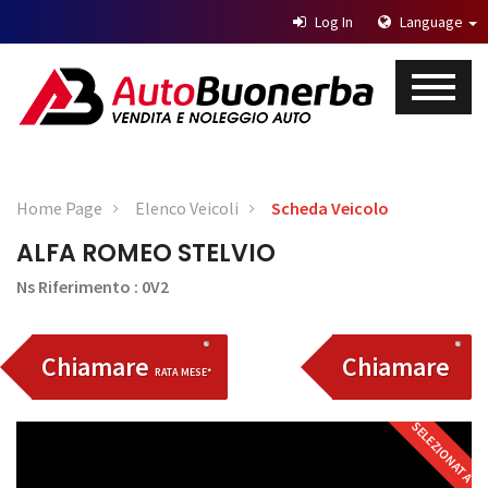
Log In
Language
Home Page
Elenco Veicoli
Scheda Veicolo
ALFA ROMEO STELVIO
Ns Riferimento : 0V2
Chiamare
Chiamare
RATA MESE*
SELEZIONATA