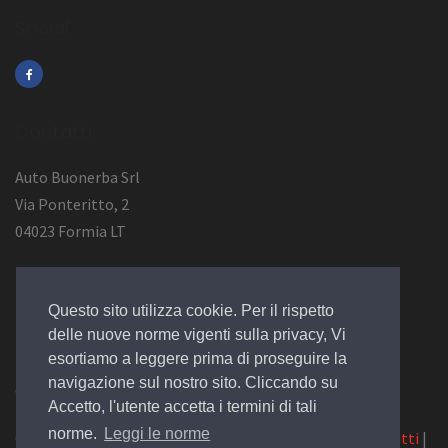
Social
Contatti
Auto Buonerba Srl
Via Ponteritto, 2
04023 Formia LT
Info Azienda
Questo sito utilizza cookie. Per il rispetto
P.Iva 01473730594
delle nuove norme vigenti sulla privacy, Vi
esortiamo a leggere prima di proseguire la
navigazione sul nostro sito. Cliccando su
© 2019 Design by
EGSoft
Accetto, l'utente accetta i termini di tali
norme.
Leggi le norme
Cookie
|
Privacy Law
|
Azienda
|
Servizi
|
Catalogo
|
Contatti
|