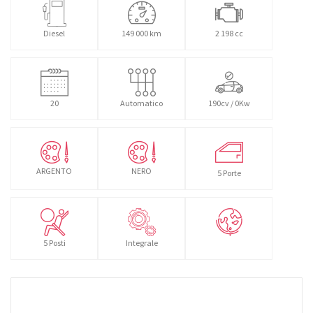
Diesel
149 000 km
2 198 cc
20
Automatico
190cv / 0Kw
ARGENTO
NERO
5 Porte
5 Posti
Integrale