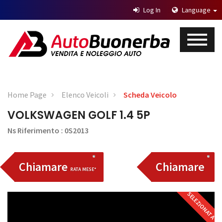
Log In
Language
Home Page
Elenco Veicoli
Scheda Veicolo
VOLKSWAGEN GOLF 1.4 5P
Ns Riferimento : 0S2013
Chiamare
Chiamare
RATA MESE*
SELEZIONATA