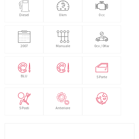
Diesel
0 km
0 cc
2007
Manuale
0cv / 0Kw
BLU
5 Porte
5 Posti
Anteriore