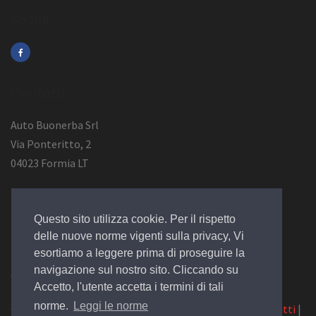
Social
Contatti
Auto Buonerba Srl
Via Ponteritto, 2
04023 Formia LT
Info Azienda
Questo sito utilizza cookie. Per il rispetto
P.Iva 01473730594
delle nuove norme vigenti sulla privacy, Vi
esortiamo a leggere prima di proseguire la
navigazione sul nostro sito. Cliccando su
© 2019 Design by
EGSoft
Accetto, l'utente accetta i termini di tali
norme.
Leggi le norme
Cookie
|
Privacy Law
|
Azienda
|
Servizi
|
Catalogo
|
Contatti
|