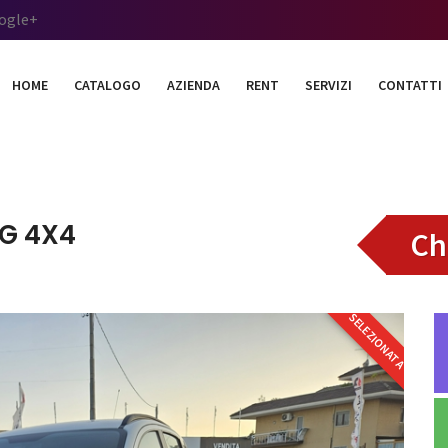
ogle+
HOME
CATALOGO
AZIENDA
RENT
SERVIZI
CONTATTI
NG 4X4
Ch
SELEZIONATA
MESE*