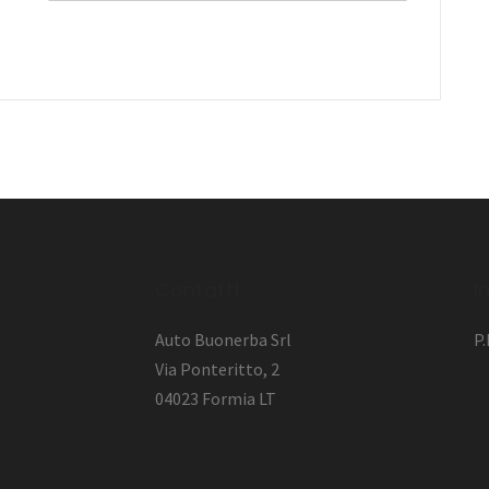
l
Contatti
I
Auto Buonerba Srl
P
Via Ponteritto, 2
04023 Formia LT