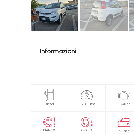
Informazioni
Diesel
137 333 km
1 248 cc
BIANCO
GRIGIO
5 Porte