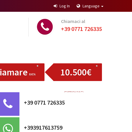
Log In
Language
Chiamaci al
+39 0771 726335
iamare
10.500€
RATA
(FATTURABILE)
+39 0771 726335
+393917613759