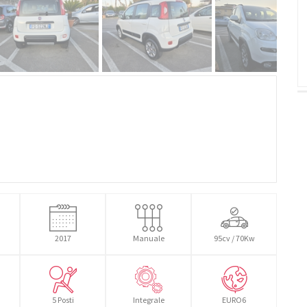
2017
Manuale
95cv / 70Kw
5 Posti
Integrale
EURO6